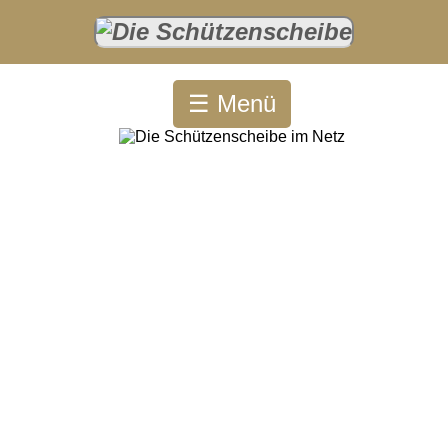
☰ Menü